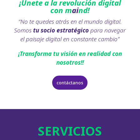
¡Únete a la revolución digital
con m
ai
nd!
“
No te quedes atrás en el mundo digital.
Somos
tu socio estratégico
para navegar
el paisaje digital en constante cambio
”
¡
Transforma tu visión en realidad con
nosotros!
!
contáctanos
SERVICIOS